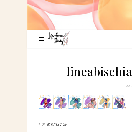
lineabischi
22 
Por
Montse SR