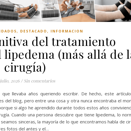
,
,
IDADOS
DESTACADO
INFORMACION
nitiva del tratamiento
 lipedema (más allá de l
cirugía)
 julio, 2026
/
Sin comentarios
ue llevaba años queriendo escribir. De hecho, este artículo
es del blog, pero entre una cosa y otra nunca encontraba el m
 porque si algo he aprendido durante todos estos años convivien
irugía. Cuando una persona descubre que tiene lipedema, lo nor
 seamos sinceras, la mayoría de lo que encontramos habla de cir
res fotos del antes y el…