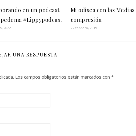
borando en un podcast
Mi odisea con las Medias
ipedema #Lippypodcast
compresión
o, 2022
27 febrero, 2019
EJAR UNA RESPUESTA
licada.
Los campos obligatorios están marcados con
*