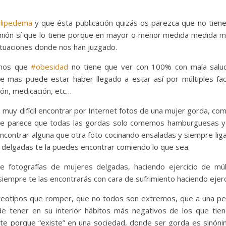
lipedema
y que ésta publicación quizás os parezca que no tien
pinión sí que lo tiene porque en mayor o menor medida medida 
ituaciones donde nos han juzgado.
amos que
#obesidad
no tiene que ver con 100% con mala salu
 de mas puede estar haber llegado a estar así por múltiples fa
ión, medicación, etc…
 muy difícil encontrar por Internet fotos de una mujer gorda, co
e parece que todas las gordas solo comemos hamburguesas y
ncontrar alguna que otra foto cocinando ensaladas y siempre lig
s delgadas te la puedes encontrar comiendo lo que sea.
fotografías de mujeres delgadas, haciendo ejercicio de múl
empre te las encontrarás con cara de sufrimiento haciendo ejerci
reotipos que romper, que no todos son extremos, que a una p
e tener en su interior hábitos más negativos de los que tie
te porque “existe” en una sociedad, donde ser gorda es sinón