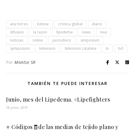
ana torres
beteve
crónica global
diario
difusion
la razon
lipedema
news
nius
noticias
online
periodivco
simposium
symposium
television
television catalana
tv
tv3
Por
Montse SR
TAMBIÉN TE PUEDE INTERESAR
Junio, mes del Lipedema. #Lipefighters
18 junio, 2019
⭐️ Códigos🧾de las medias de tejido plano y