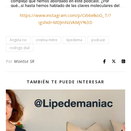
https://www.instagram.com/p/Ci66elkoG_T/?
igshid=MDJmNzVkMjY%3D
Angela rio
cristina mitre
lipedema
podcast
rodrigo dial
Por
Montse SR
TAMBIÉN TE PUEDE INTERESAR