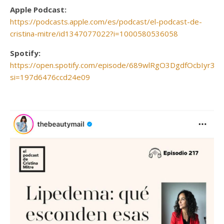
Apple Podcast:
https://podcasts.apple.com/es/podcast/el-podcast-de-
cristina-mitre/id1347077022?i=1000580536058
Spotify:
https://open.spotify.com/episode/689wlRgO3DgdfOcbIyr31t
si=197d6476ccd24e09