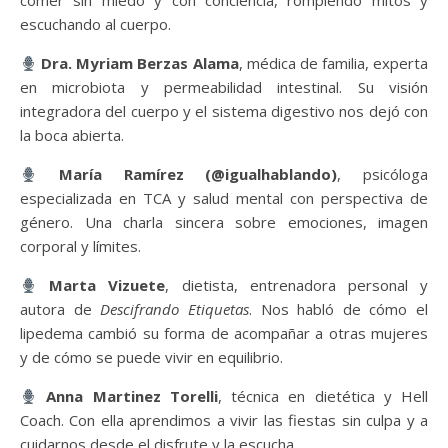
comer sin miedo y con conciencia, rompiendo mitos y
escuchando al cuerpo.
Dra. Myriam Berzas Alama
, médica de familia, experta
en microbiota y permeabilidad intestinal. Su visión
integradora del cuerpo y el sistema digestivo nos dejó con
la boca abierta.
María Ramírez (@igualhablando)
, psicóloga
especializada en TCA y salud mental con perspectiva de
género. Una charla sincera sobre emociones, imagen
corporal y límites.
Marta Vizuete
, dietista, entrenadora personal y
autora de
Descifrando Etiquetas
. Nos habló de cómo el
lipedema cambió su forma de acompañar a otras mujeres
y de cómo se puede vivir en equilibrio.
Anna Martinez Torelli
, técnica en dietética y Hell
Coach. Con ella aprendimos a vivir las fiestas sin culpa y a
cuidarnos desde el disfrute y la escucha.