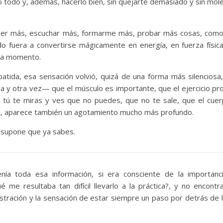
 todo y, además, hacerlo bien, sin quejarte demasiado y sin mole
eer más, escuchar más, formarme más, probar más cosas, como
o fuera a convertirse mágicamente en energía, en fuerza físic
ada momento.
atida, esa sensación volvió, quizá de una forma más silenciosa
 y otra vez— que el músculo es importante, que el ejercicio pr
 tú te miras y ves que no puedes, que no te sale, que el cue
co, aparece también un agotamiento mucho más profundo.
e supone que ya sabes.
ía toda esa información, si era consciente de la importanc
me resultaba tan difícil llevarlo a la práctica?, y no encontr
ustración y la sensación de estar siempre un paso por detrás de 