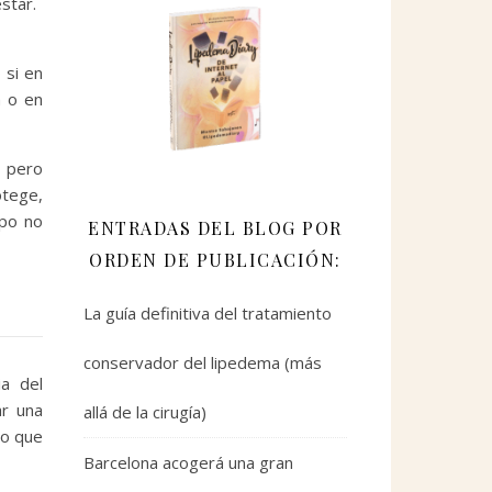
star.
 si en
a o en
, pero
otege,
rpo no
ENTRADAS DEL BLOG POR
ORDEN DE PUBLICACIÓN:
La guía definitiva del tratamiento
conservador del lipedema (más
ia del
ar una
allá de la cirugía)
lo que
Barcelona acogerá una gran