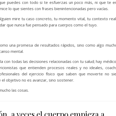
que puedes con todo si te esfuerzas un poco más, ni que te 
ice lo que sientes con frases bienintencionadas pero vacías.
uien mire tu caso concreto, tu momento vital, tu contexto real
ándar que nunca fue pensado para cuerpos como el tuyo.
 como una promesa de resultados rápidos, sino como algo muc
scanso mental.
la con todas las decisiones relacionadas con tu salud; hay médic
utricionistas que entienden procesos reales y no ideales, coac
ofesionales del ejercicio físico que saben que moverte no s
e el objetivo no es avanzar, sino sostener.
mucho las cosas.
ón, a veces el cuerpo empieza a