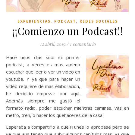
,
,
EXPERIENCIAS
PODCAST
REDES SOCIALES
¡¡Comienzo un Podcast!!
12 abril, 2019
/
1 comentario
Hace unos dias subí mi primer
podcast, a veces es mas ameno
escuchar que leer o ver un video en
youtube. Y ya que para hacer un
video requiere de mas elaboración,
he decidido empezar por aquí.
Además siempre me gustó el
formato radio, poder escuchar mientras caminas, vas en
metro, tren, o hacer los quehaceres de la casa.
Esperaba a compartirlo a que iTunes lo aprobase pero se
ve que aun tengo que subir algunos capítulos mas, ya que