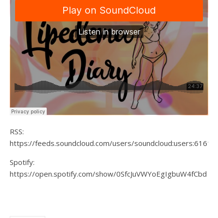
RSS:
https://feeds.soundcloud.com/users/soundcloud:users:6161
Spotify:
https://open.spotify.com/show/0SfcJuVWYoEgIgbuW4fCbd