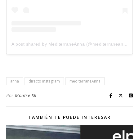
A post shared by MediterraneAnna (@mediterraneanna_)
o
anna
directo instagram
mediterraneAnna
Por
Montse SR
TAMBIÉN TE PUEDE INTERESAR