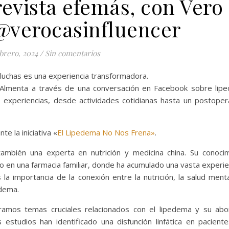
evista efemás, con Vero
@verocasinfluencer
ebrero, 2024
/
Sin comentarios
uchas es una experiencia transformadora.
 Almenta a través de una conversación en Facebook sobre lip
xperiencias, desde actividades cotidianas hasta un postoper
e la iniciativa «
El Lipedema No Nos Frena»
.
ambién una experta en nutrición y medicina china. Su conoci
o en una farmacia familiar, donde ha acumulado una vasta experie
la importancia de la conexión entre la nutrición, la salud menta
edema.
ramos temas cruciales relacionados con el lipedema y su abo
estudios han identificado una disfunción linfática en pacient