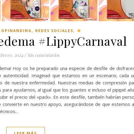
,
,
,
OPINANDING
REDES SOCIALES
ipedema #LippyCarnaval
ebrero, 2024
/
Sin comentarios
ipedema! Hoy os he preparado una especie de desfile de disfrac
y autenticidad. Imaginad que estamos en un escenario, cada 
les de nuestra enfermedad. Nuestras medias de compresión pa
para ayudarnos, al igual que los guantes e incluso el pipipié aña
bir el precio del «pack». En este desfile, también habrían pers
se convierte en nuestro apoyo, asegurándose de que estemos 
técnicos…
LEER MÁS