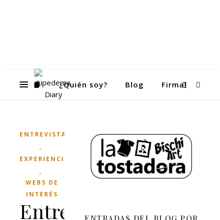
📙
¿Quién soy?
Blog
Firma!
ENTREVISTAS
,
EXPERIENCIAS
,
WEBS DE
INTERÉS
Entrevista
ENTRADAS DEL BLOG POR