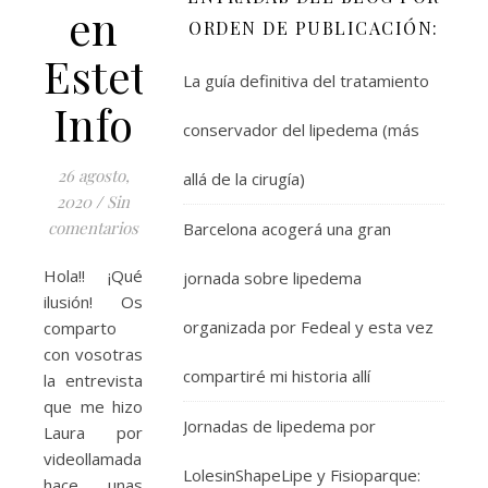
en
ORDEN DE PUBLICACIÓN:
Estetica
La guía definitiva del tratamiento
Info
conservador del lipedema (más
26 agosto,
allá de la cirugía)
2020
/
Sin
comentarios
Barcelona acogerá una gran
Hola!! ¡Qué
jornada sobre lipedema
ilusión! Os
organizada por Fedeal y esta vez
comparto
con vosotras
compartiré mi historia allí
la entrevista
que me hizo
Jornadas de lipedema por
Laura por
videollamada
LolesinShapeLipe y Fisioparque:
hace unas