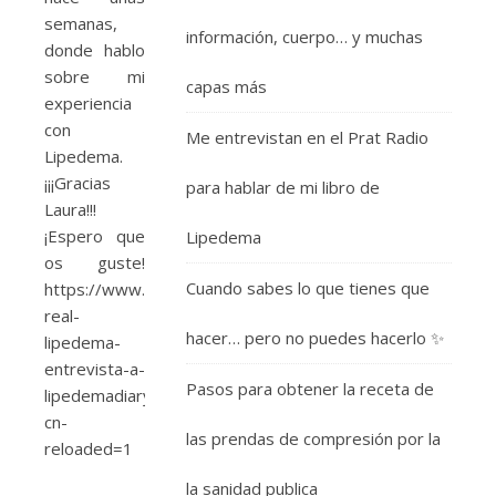
semanas,
información, cuerpo… y muchas
donde hablo
sobre mi
capas más
experiencia
con
Me entrevistan en el Prat Radio
Lipedema.
¡¡¡Gracias
para hablar de mi libro de
Laura!!!
¡Espero que
Lipedema
os guste!
Cuando sabes lo que tienes que
https://www.esteticainfo.com/caso-
real-
hacer… pero no puedes hacerlo ✨
lipedema-
entrevista-a-
Pasos para obtener la receta de
lipedemadiary/?
cn-
las prendas de compresión por la
reloaded=1
la sanidad publica