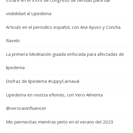
Estaré en el XXXV de congreso de heridas para dar
visibilidad al Lipedema
Articulo en el periodico español, con Ana Ayuso y Concha
Ravelo
La primera Meditación guiada enfocada para afectadas de
lipedema
Disfraz de lipedema #LippyCarnaval
Lipedema en revista efemás, con Vero Almenta
@verocasinfluencer
Mis piernecitas mientras pinto en el verano del 2023