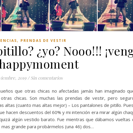
,
IENCIAS
PRENDAS DE VESTIR
itillo? ¿yo? Nooo!!! ¡ven
#happymoment
viembre, 2019
/
Sin comentarios
sueños que otras chicas no afectadas jamás han imaginado q
otras chicas. Son muchas las prendas de vestir, pero segu
tas altas (cuanto mas altas mejor) – Los pantalones de pitillo. Pues
 que hacen descuentos del 60% y mi intención era mirar algún cha
 quizá algún vestido barato. Fue mientras que dábamos vueltas 
lla mas grande para probármelos (una 46) dos…