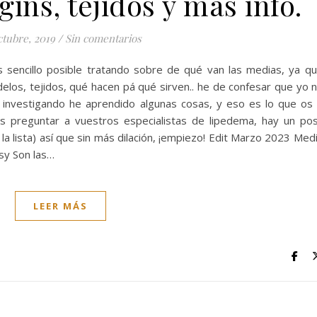
gins, tejidos y más info.
ctubre, 2019
/
Sin comentarios
ás sencillo posible tratando sobre de qué van las medias, ya q
elos, tejidos, qué hacen pá qué sirven.. he de confesar que yo 
o investigando he aprendido algunas cosas, y eso es lo que os
is preguntar a vuestros especialistas de lipedema, hay un po
la lista) así que sin más dilación, ¡empiezo! Edit Marzo 2023 Med
sy Son las…
LEER MÁS