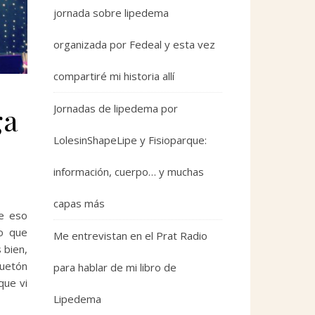
jornada sobre lipedema
organizada por Fedeal y esta vez
compartiré mi historia allí
Jornadas de lipedema por
ga
LolesinShapeLipe y Fisioparque:
información, cuerpo… y muchas
capas más
ue eso
ro que
Me entrevistan en el Prat Radio
 bien,
quetón
para hablar de mi libro de
que vi
Lipedema