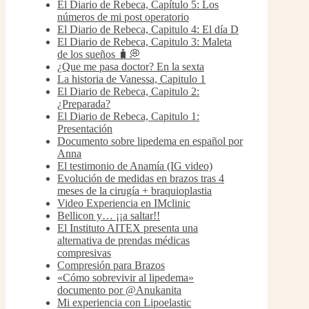
El Diario de Rebeca, Capítulo 5: Los
números de mi post operatorio
El Diario de Rebeca, Capitulo 4: El día D
El Diario de Rebeca, Capitulo 3: Maleta
de los sueños 🧳💭
¿Que me pasa doctor? En la sexta
La historia de Vanessa, Capitulo 1
El Diario de Rebeca, Capitulo 2:
¿Preparada?
El Diario de Rebeca, Capitulo 1:
Presentación
Documento sobre lipedema en español por
Anna
El testimonio de Anamía (IG video)
Evolución de medidas en brazos tras 4
meses de la cirugía + braquioplastia
Video Experiencia en IMclinic
Bellicon y… ¡¡a saltar!!
El Instituto AITEX presenta una
alternativa de prendas médicas
compresivas
Compresión para Brazos
«Cómo sobrevivir al lipedema»
documento por @Anukanita
Mi experiencia con Lipoelastic