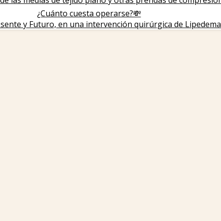
de las medias de tejido plano y otras prendas de compresió
¿Cuánto cuesta operarse?💸
sente y Futuro, en una intervención quirúrgica de Lipedema