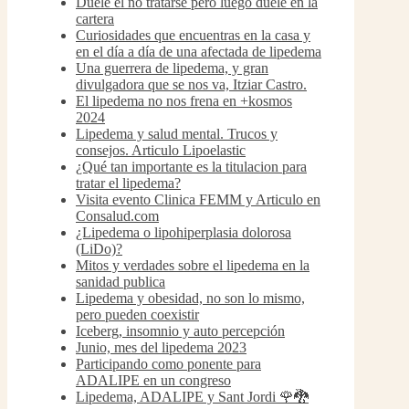
Duele el no tratarse pero luego duele en la
cartera
Curiosidades que encuentras en la casa y
en el día a día de una afectada de lipedema
Una guerrera de lipedema, y gran
divulgadora que se nos va, Itziar Castro.
El lipedema no nos frena en +kosmos
2024
Lipedema y salud mental. Trucos y
consejos. Articulo Lipoelastic
¿Qué tan importante es la titulacion para
tratar el lipedema?
Visita evento Clinica FEMM y Articulo en
Consalud.com
¿Lipedema o lipohiperplasia dolorosa
(LiDo)?
Mitos y verdades sobre el lipedema en la
sanidad publica
Lipedema y obesidad, no son lo mismo,
pero pueden coexistir
Iceberg, insomnio y auto percepción
Junio, mes del lipedema 2023
Participando como ponente para
ADALIPE en un congreso
Lipedema, ADALIPE y Sant Jordi 🌹🐉