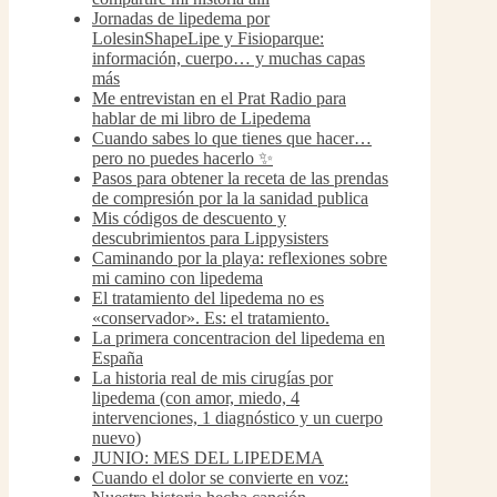
Jornadas de lipedema por
LolesinShapeLipe y Fisioparque:
información, cuerpo… y muchas capas
más
Me entrevistan en el Prat Radio para
hablar de mi libro de Lipedema
Cuando sabes lo que tienes que hacer…
pero no puedes hacerlo ✨
Pasos para obtener la receta de las prendas
de compresión por la la sanidad publica
Mis códigos de descuento y
descubrimientos para Lippysisters
Caminando por la playa: reflexiones sobre
mi camino con lipedema
El tratamiento del lipedema no es
«conservador». Es: el tratamiento.
La primera concentracion del lipedema en
España
La historia real de mis cirugías por
lipedema (con amor, miedo, 4
intervenciones, 1 diagnóstico y un cuerpo
nuevo)
JUNIO: MES DEL LIPEDEMA
Cuando el dolor se convierte en voz: