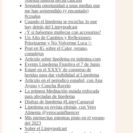
Nuestra historia hecha canción
Segunda oportunidad a unas medias que
me han sorprendido (y encantado)
#czsalus
Cuando el lipedema se escucha: lo que
hay detrás del Lippypodcast
¿Y si fuésemos muñecas con accesorios?
Un Año de Cambios y Reflexiones:
Priorizarme y No Volverme Loca ✨
Post en IG sobre el Calor, verano,
complejos
Articulo sobre lipedema en intimina.com
Evento Lipedema Fisioliva el 7 de Junio
Estaré en el XXXV de congreso de
heridas para dar visibilidad al Lipedema
Articulo en el periodico español, con Ana
Ayuso y Concha Ravelo
La primera Meditación guiada enfocada
para afectadas de lipedema
Disfraz de lipedema #LippyCarnaval
Lipedema en revista efemás, con Vero
Almenta @verocasinfluencer
Mis piernecitas mientras pinto en el verano
del 2023
Sobre el Lippypodcast