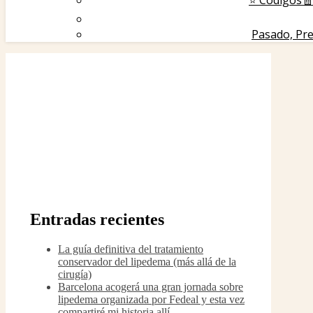
⭐️ Códigos🧾
Pasado, Pre
Entradas recientes
La guía definitiva del tratamiento
conservador del lipedema (más allá de la
cirugía)
Barcelona acogerá una gran jornada sobre
lipedema organizada por Fedeal y esta vez
compartiré mi historia allí