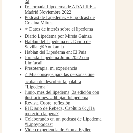
📖
IV Jornada Lipedema de ADALIPE –
Madrid Noviembre 2022
Podcast de Lipedema: «El podcast de
Cristina Mitre»
⭐️ Datos de interés sobre el lipedema
Diario Lipedema por Mireia Gainza
Hablan del Lipedema en: Diario de
Sevilla, @Anukanita
Hablan del Lipedema en: El Pais
Jornada Lipedema Junio 2022 con
Limfacall
Presoterapia, mi experiencia
⭐️ Mis consejos para las personas que
acaban de descubrir la palabra
“Lipedema”
Junio, mes del lipedema, 2a edición con
ilustraciones. #dibujandolipedema
Revista Cuore, reflexión
El Diario de Rebeca, Capítulo 6: ¿Ha
merecido la pena?
Colaborando en un podcast de Lipedema
#Lippypodcast
Video experiencia de Emma Kyller