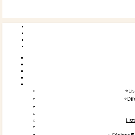
⭐Lis
⭐️Di
List