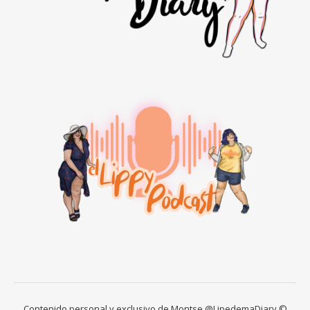
Contenido personal y exclusivo de Montse @LipedemaDiary ©