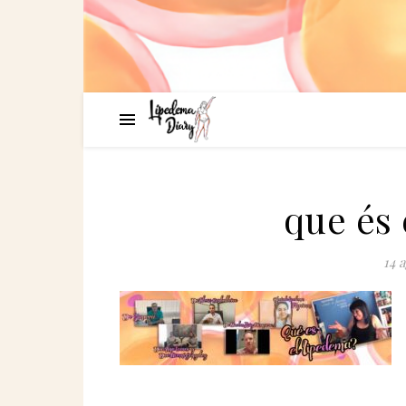
que és 
14 