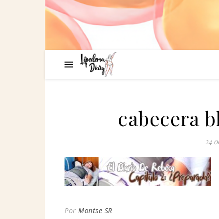
cabecera b
24 o
Por
Montse SR