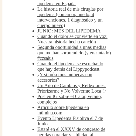
lipedema en España
La historia real de mis cirugías por
lipedema (con amor, miedo, 4
intervenciones, 1 diagnóstico y un
cuerpo nuevo)
JUNIO: MES DEL LIPEDEMA
Cuando el dolor se convierte en voz:
Nuestra historia hecha canción
Segunda oportunidad a unas medias
que me han sorprendido (y encantado)
#czsalus
Cuando el lipedema se escucha: lo
que hay detrás del Lippypodcast
¿Y si fuésemos muñecas con
accesorios?
Un Año de Cambios y Reflexiones:
Priorizarme y No Volverme Loca ✨
Post en IG sobre el Calor, verano,
complejos
Articulo sobre lipedema en
intimina.com
Evento Lipedema Fisioliva el 7 de
Junio
Estaré en el XXXV de congreso de
heridas para dar visibilidad al