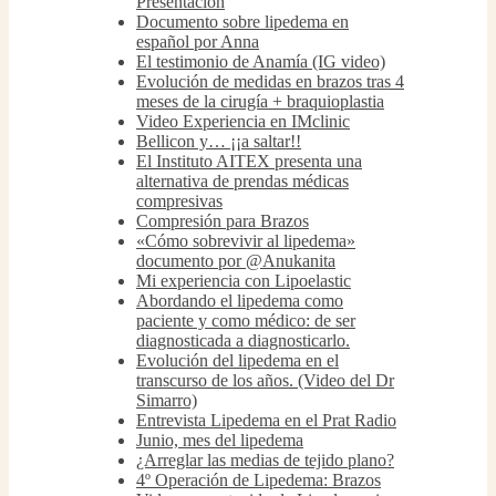
Presentación
Documento sobre lipedema en
español por Anna
El testimonio de Anamía (IG video)
Evolución de medidas en brazos tras 4
meses de la cirugía + braquioplastia
Video Experiencia en IMclinic
Bellicon y… ¡¡a saltar!!
El Instituto AITEX presenta una
alternativa de prendas médicas
compresivas
Compresión para Brazos
«Cómo sobrevivir al lipedema»
documento por @Anukanita
Mi experiencia con Lipoelastic
Abordando el lipedema como
paciente y como médico: de ser
diagnosticada a diagnosticarlo.
Evolución del lipedema en el
transcurso de los años. (Video del Dr
Simarro)
Entrevista Lipedema en el Prat Radio
Junio, mes del lipedema
¿Arreglar las medias de tejido plano?
4º Operación de Lipedema: Brazos