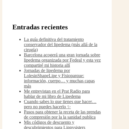
Entradas recientes
La guía definitiva del tratamiento
conservador del lipedema (más allá de la
cirugía)
Barcelona acogerá una gran jornada sobre
lipedema organizada por Fedeal y esta vez
compartiré mi historia allí
Jornadas de lipedema por
LolesinShapeLipe y Fisioparque:
información, cuerpo… y muchas capas
más
Me entrevistan en el Prat Radio para
hablar de mi libro de Lipedema
Cuando sabes lo que tienes que hacer…
pero no puedes hacerlo ✨
Pasos para obtener la receta de las prendas
de compresión por la la sanidad publica
Mis códigos de descuento y
descubrimientos para Lippysisters