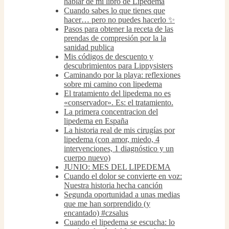
hablar de mi libro de Lipedema
Cuando sabes lo que tienes que
hacer… pero no puedes hacerlo ✨
Pasos para obtener la receta de las
prendas de compresión por la la
sanidad publica
Mis códigos de descuento y
descubrimientos para Lippysisters
Caminando por la playa: reflexiones
sobre mi camino con lipedema
El tratamiento del lipedema no es
«conservador». Es: el tratamiento.
La primera concentracion del
lipedema en España
La historia real de mis cirugías por
lipedema (con amor, miedo, 4
intervenciones, 1 diagnóstico y un
cuerpo nuevo)
JUNIO: MES DEL LIPEDEMA
Cuando el dolor se convierte en voz:
Nuestra historia hecha canción
Segunda oportunidad a unas medias
que me han sorprendido (y
encantado) #czsalus
Cuando el lipedema se escucha: lo