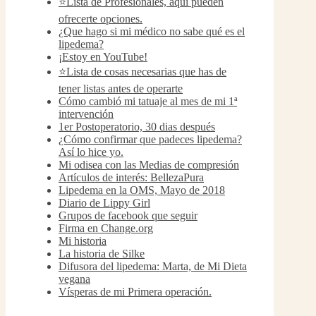
⭐Lista de Profesionales, aquí pueden
ofrecerte opciones.
¿Que hago si mi médico no sabe qué es el
lipedema?
¡Estoy en YouTube!
⭐Lista de cosas necesarias que has de
tener listas antes de operarte
Cómo cambió mi tatuaje al mes de mi 1ª
intervención
1er Postoperatorio, 30 dias después
¿Cómo confirmar que padeces lipedema?
Así lo hice yo.
Mi odisea con las Medias de compresión
Artículos de interés: BellezaPura
Lipedema en la OMS, Mayo de 2018
Diario de Lippy Girl
Grupos de facebook que seguir
Firma en Change.org
Mi historia
La historia de Silke
Difusora del lipedema: Marta, de Mi Dieta
vegana
Vísperas de mi Primera operación.