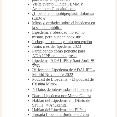
Visita evento Clinica FEMM y
Articulo en Consalud.com
¿Lipedema o lipohiperplasia dolorosa
(LiDo)?
Mitos y verdades sobre el lipedema en
la sanidad publica
Lipedema y obesidad, no son lo
mismo, pero pueden coexistir
Iceberg, insomnio y auto percepción
Junio, mes del lipedema 2023
Participando como ponente para
ADALIPE en un congreso
Lipedema, ADALIPE y Sant Jordi 🌹
🐉📖
IV Jornada Lipedema de ADALIPE –
Madrid Noviembre 2022
Podcast de Lipedema: «El podcast de
Cristina Mitre»
⭐️ Datos de interés sobre el lipedema
Diario Lipedema por Mireia Gainza
Hablan del Lipedema en: Diario de
Sevilla, @Anukanita
Hablan del Lipedema en: El Pais
Jornada Lipedema Junio 2022 con