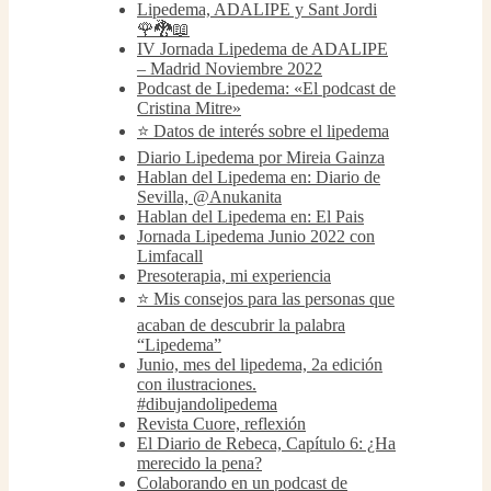
Lipedema, ADALIPE y Sant Jordi
🌹🐉📖
IV Jornada Lipedema de ADALIPE
– Madrid Noviembre 2022
Podcast de Lipedema: «El podcast de
Cristina Mitre»
⭐️ Datos de interés sobre el lipedema
Diario Lipedema por Mireia Gainza
Hablan del Lipedema en: Diario de
Sevilla, @Anukanita
Hablan del Lipedema en: El Pais
Jornada Lipedema Junio 2022 con
Limfacall
Presoterapia, mi experiencia
⭐️ Mis consejos para las personas que
acaban de descubrir la palabra
“Lipedema”
Junio, mes del lipedema, 2a edición
con ilustraciones.
#dibujandolipedema
Revista Cuore, reflexión
El Diario de Rebeca, Capítulo 6: ¿Ha
merecido la pena?
Colaborando en un podcast de