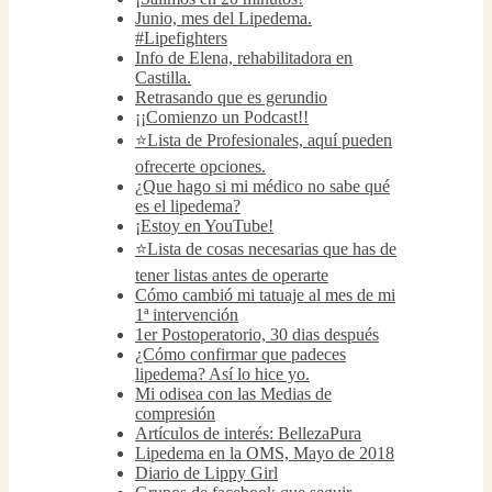
Junio, mes del Lipedema.
#Lipefighters
Info de Elena, rehabilitadora en
Castilla.
Retrasando que es gerundio
¡¡Comienzo un Podcast!!
⭐Lista de Profesionales, aquí pueden
ofrecerte opciones.
¿Que hago si mi médico no sabe qué
es el lipedema?
¡Estoy en YouTube!
⭐Lista de cosas necesarias que has de
tener listas antes de operarte
Cómo cambió mi tatuaje al mes de mi
1ª intervención
1er Postoperatorio, 30 dias después
¿Cómo confirmar que padeces
lipedema? Así lo hice yo.
Mi odisea con las Medias de
compresión
Artículos de interés: BellezaPura
Lipedema en la OMS, Mayo de 2018
Diario de Lippy Girl