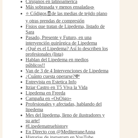
Cirujanos en latinoamerica
Más sobrasada y menos ensalada🥗
⭐️ Códigos🧾de las medias de tejido plano
y otras prendas de compresión
Fisios que tratan de Lipedema, listado de
Sara
Pasado, Presente y Futuro, en una
intervención quirúrgica de Lipedema
¿Qué es el Lipedema? Así lo describen los
profesionales (lista)
Hablan del Lipedema en medios
públicos!!
Van de 3 de 4 Intervenciones de Lipedema
¿Cuánto cuesta operarse?💸
Entrevista en Estetica Info
Itziar Castro en T5 Viva la Vida
Lipedema en Freeda
Campaña en «OsOigo»
Profesionales y afectadas, hablando del
lipedema
Mes del lipedema, lleno de ilustradores y
su arte!
#Lipedematruehistory
En Directo con @MediterraneAnna
Historias de instagram en YouTube