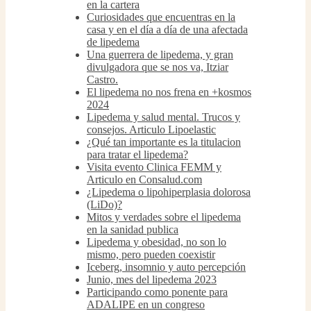
en la cartera
Curiosidades que encuentras en la
casa y en el día a día de una afectada
de lipedema
Una guerrera de lipedema, y gran
divulgadora que se nos va, Itziar
Castro.
El lipedema no nos frena en +kosmos
2024
Lipedema y salud mental. Trucos y
consejos. Articulo Lipoelastic
¿Qué tan importante es la titulacion
para tratar el lipedema?
Visita evento Clinica FEMM y
Articulo en Consalud.com
¿Lipedema o lipohiperplasia dolorosa
(LiDo)?
Mitos y verdades sobre el lipedema
en la sanidad publica
Lipedema y obesidad, no son lo
mismo, pero pueden coexistir
Iceberg, insomnio y auto percepción
Junio, mes del lipedema 2023
Participando como ponente para
ADALIPE en un congreso