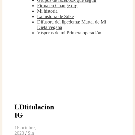
Grupos de facebook que seguir
Firma en Change.org
Mi historia
La historia de Silke
Difusora del lipedema: Marta, de Mi
Dieta vegana
Vísperas de mi Primera operación.
LDtitulacion
IG
16 octubre,
2023
/
Sin