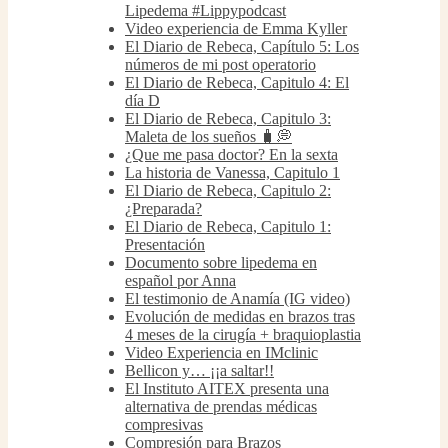
Lipedema #Lippypodcast
Video experiencia de Emma Kyller
El Diario de Rebeca, Capítulo 5: Los
números de mi post operatorio
El Diario de Rebeca, Capitulo 4: El
día D
El Diario de Rebeca, Capitulo 3:
Maleta de los sueños 🧳💭
¿Que me pasa doctor? En la sexta
La historia de Vanessa, Capitulo 1
El Diario de Rebeca, Capitulo 2:
¿Preparada?
El Diario de Rebeca, Capitulo 1:
Presentación
Documento sobre lipedema en
español por Anna
El testimonio de Anamía (IG video)
Evolución de medidas en brazos tras
4 meses de la cirugía + braquioplastia
Video Experiencia en IMclinic
Bellicon y… ¡¡a saltar!!
El Instituto AITEX presenta una
alternativa de prendas médicas
compresivas
Compresión para Brazos