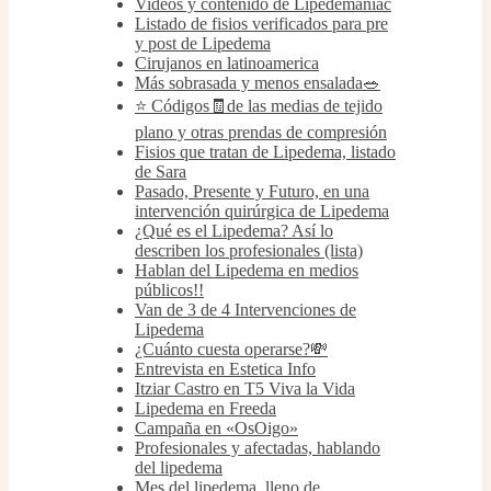
Videos y contenido de Lipedemaniac
Listado de fisios verificados para pre
y post de Lipedema
Cirujanos en latinoamerica
Más sobrasada y menos ensalada🥗
⭐️ Códigos🧾de las medias de tejido
plano y otras prendas de compresión
Fisios que tratan de Lipedema, listado
de Sara
Pasado, Presente y Futuro, en una
intervención quirúrgica de Lipedema
¿Qué es el Lipedema? Así lo
describen los profesionales (lista)
Hablan del Lipedema en medios
públicos!!
Van de 3 de 4 Intervenciones de
Lipedema
¿Cuánto cuesta operarse?💸
Entrevista en Estetica Info
Itziar Castro en T5 Viva la Vida
Lipedema en Freeda
Campaña en «OsOigo»
Profesionales y afectadas, hablando
del lipedema
Mes del lipedema, lleno de