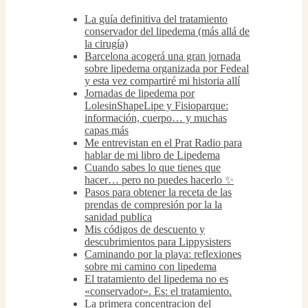
La guía definitiva del tratamiento
conservador del lipedema (más allá de
la cirugía)
Barcelona acogerá una gran jornada
sobre lipedema organizada por Fedeal
y esta vez compartiré mi historia allí
Jornadas de lipedema por
LolesinShapeLipe y Fisioparque:
información, cuerpo… y muchas
capas más
Me entrevistan en el Prat Radio para
hablar de mi libro de Lipedema
Cuando sabes lo que tienes que
hacer… pero no puedes hacerlo ✨
Pasos para obtener la receta de las
prendas de compresión por la la
sanidad publica
Mis códigos de descuento y
descubrimientos para Lippysisters
Caminando por la playa: reflexiones
sobre mi camino con lipedema
El tratamiento del lipedema no es
«conservador». Es: el tratamiento.
La primera concentracion del