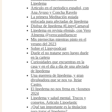
Lipedema
Articulo en el periodico español, con
Ana Ayuso y Concha Ravelo
La primera Meditación guiada
enfocada para afectadas de lipedema
Disfraz de lipedema #LippyCarnaval
Lipedema en revista efemás, con Vero
Almenta @verocasinfluencer
Mis piernecitas mientras pinto en el
verano del 2023
Sobre el Lippypodcast
Duele el no tratarse pero luego duele
en la cartera
Curiosidades que encuentras en la
casa y en el día a día de una afectada
de lipedema
Una guerrera de lipedema, y gran
divulgadora que se nos va, Itziar
Castro.
El lipedema no nos frena en +kosmos
2024
Lipedema y salud mental. Trucos y
consejos. Articulo Lipoelastic
¿Qué tan importante es la titulacion
para tratar el lipedema?