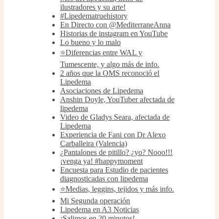
ilustradores y su arte!
#Lipedematruehistory
En Directo con @MediterraneAnna
Historias de instagram en YouTube
Lo bueno y lo malo
⭐️Diferencias entre WAL y
Tumescente, y algo más de info.
2 años que la OMS reconoció el
Lipedema
Asociaciones de Lipedema
Anshin Doyle, YouTuber afectada de
lipedema
Video de Gladys Seara, afectada de
Lipedema
Experiencia de Fani con Dr Alexo
Carballeira (Valencia)
¿Pantalones de pitillo? ¿yo? Nooo!!!
¡venga ya! #happymoment
Encuesta para Estudio de pacientes
diagnosticadas con lipedema
⭐️Medias, leggins, tejidos y más info.
Mi Segunda operación
Lipedema en A3 Noticias
¡Salimos en 20 minutos!