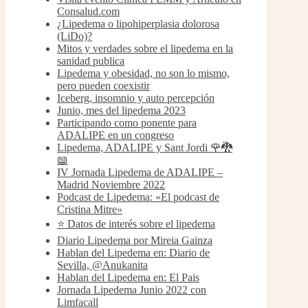
Consalud.com
¿Lipedema o lipohiperplasia dolorosa
(LiDo)?
Mitos y verdades sobre el lipedema en la
sanidad publica
Lipedema y obesidad, no son lo mismo,
pero pueden coexistir
Iceberg, insomnio y auto percepción
Junio, mes del lipedema 2023
Participando como ponente para
ADALIPE en un congreso
Lipedema, ADALIPE y Sant Jordi 🌹🐉
📖
IV Jornada Lipedema de ADALIPE –
Madrid Noviembre 2022
Podcast de Lipedema: «El podcast de
Cristina Mitre»
⭐️ Datos de interés sobre el lipedema
Diario Lipedema por Mireia Gainza
Hablan del Lipedema en: Diario de
Sevilla, @Anukanita
Hablan del Lipedema en: El Pais
Jornada Lipedema Junio 2022 con
Limfacall