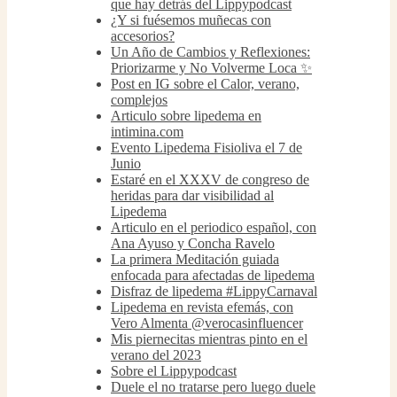
que hay detrás del Lippypodcast
¿Y si fuésemos muñecas con
accesorios?
Un Año de Cambios y Reflexiones:
Priorizarme y No Volverme Loca ✨
Post en IG sobre el Calor, verano,
complejos
Articulo sobre lipedema en
intimina.com
Evento Lipedema Fisioliva el 7 de
Junio
Estaré en el XXXV de congreso de
heridas para dar visibilidad al
Lipedema
Articulo en el periodico español, con
Ana Ayuso y Concha Ravelo
La primera Meditación guiada
enfocada para afectadas de lipedema
Disfraz de lipedema #LippyCarnaval
Lipedema en revista efemás, con
Vero Almenta @verocasinfluencer
Mis piernecitas mientras pinto en el
verano del 2023
Sobre el Lippypodcast
Duele el no tratarse pero luego duele