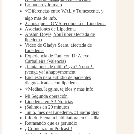
Lo bueno y lo malo
⭐️Diferencias entre WAL y Tumescente, y
algo más de info.
2 años que la OMS reconoció el Lipedema
Asociaciones de Lipedema
Anshin Doyle, YouTuber afectada de
lipedema
Video de Gladys Seara, afectada de
Lipedema
Experiencia de Fani con Dr Alexo
Carballeira (Valencia)
¿Pantalones de pitillo? ¿yo? Nooo!!!
¡venga ya! #happymoment
Encuesta para Estudio de pacientes
diagnosticadas con lipedema
⭐️Medias, leggins, tejidos y más info.
Mi Segunda operación
Lipedema en A3 Noticias
¡Salimos en 20 minutos!
Junio, mes del Lipedema. #Lipefighters
Info de Elena, rehabilitadora en Castilla.
Retrasando que es gerundio
¡¡Comienzo un Podcast!!