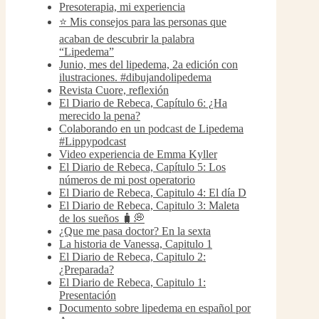
Presoterapia, mi experiencia
⭐️ Mis consejos para las personas que
acaban de descubrir la palabra
“Lipedema”
Junio, mes del lipedema, 2a edición con
ilustraciones. #dibujandolipedema
Revista Cuore, reflexión
El Diario de Rebeca, Capítulo 6: ¿Ha
merecido la pena?
Colaborando en un podcast de Lipedema
#Lippypodcast
Video experiencia de Emma Kyller
El Diario de Rebeca, Capítulo 5: Los
números de mi post operatorio
El Diario de Rebeca, Capitulo 4: El día D
El Diario de Rebeca, Capitulo 3: Maleta
de los sueños 🧳💭
¿Que me pasa doctor? En la sexta
La historia de Vanessa, Capitulo 1
El Diario de Rebeca, Capitulo 2:
¿Preparada?
El Diario de Rebeca, Capitulo 1:
Presentación
Documento sobre lipedema en español por