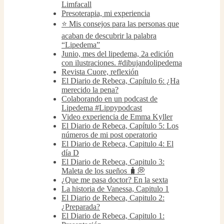
Limfacall
Presoterapia, mi experiencia
⭐️ Mis consejos para las personas que
acaban de descubrir la palabra
“Lipedema”
Junio, mes del lipedema, 2a edición
con ilustraciones. #dibujandolipedema
Revista Cuore, reflexión
El Diario de Rebeca, Capítulo 6: ¿Ha
merecido la pena?
Colaborando en un podcast de
Lipedema #Lippypodcast
Video experiencia de Emma Kyller
El Diario de Rebeca, Capítulo 5: Los
números de mi post operatorio
El Diario de Rebeca, Capitulo 4: El
día D
El Diario de Rebeca, Capitulo 3:
Maleta de los sueños 🧳💭
¿Que me pasa doctor? En la sexta
La historia de Vanessa, Capitulo 1
El Diario de Rebeca, Capitulo 2:
¿Preparada?
El Diario de Rebeca, Capitulo 1: