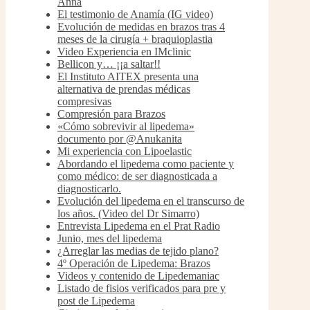
Anna
El testimonio de Anamía (IG video)
Evolución de medidas en brazos tras 4
meses de la cirugía + braquioplastia
Video Experiencia en IMclinic
Bellicon y… ¡¡a saltar!!
El Instituto AITEX presenta una
alternativa de prendas médicas
compresivas
Compresión para Brazos
«Cómo sobrevivir al lipedema»
documento por @Anukanita
Mi experiencia con Lipoelastic
Abordando el lipedema como paciente y
como médico: de ser diagnosticada a
diagnosticarlo.
Evolución del lipedema en el transcurso de
los años. (Video del Dr Simarro)
Entrevista Lipedema en el Prat Radio
Junio, mes del lipedema
¿Arreglar las medias de tejido plano?
4º Operación de Lipedema: Brazos
Videos y contenido de Lipedemaniac
Listado de fisios verificados para pre y
post de Lipedema