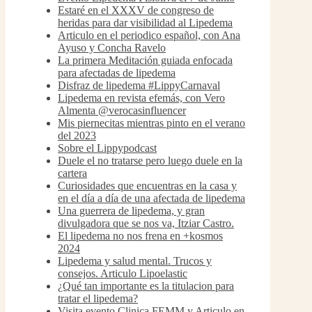
Estaré en el XXXV de congreso de
heridas para dar visibilidad al Lipedema
Articulo en el periodico español, con Ana
Ayuso y Concha Ravelo
La primera Meditación guiada enfocada
para afectadas de lipedema
Disfraz de lipedema #LippyCarnaval
Lipedema en revista efemás, con Vero
Almenta @verocasinfluencer
Mis piernecitas mientras pinto en el verano
del 2023
Sobre el Lippypodcast
Duele el no tratarse pero luego duele en la
cartera
Curiosidades que encuentras en la casa y
en el día a día de una afectada de lipedema
Una guerrera de lipedema, y gran
divulgadora que se nos va, Itziar Castro.
El lipedema no nos frena en +kosmos
2024
Lipedema y salud mental. Trucos y
consejos. Articulo Lipoelastic
¿Qué tan importante es la titulacion para
tratar el lipedema?
Visita evento Clinica FEMM y Articulo en