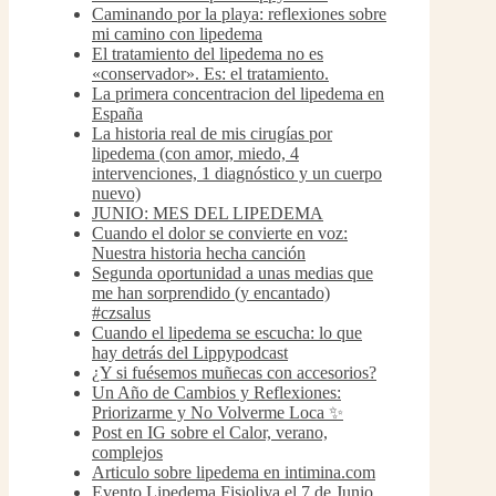
Caminando por la playa: reflexiones sobre
mi camino con lipedema
El tratamiento del lipedema no es
«conservador». Es: el tratamiento.
La primera concentracion del lipedema en
España
La historia real de mis cirugías por
lipedema (con amor, miedo, 4
intervenciones, 1 diagnóstico y un cuerpo
nuevo)
JUNIO: MES DEL LIPEDEMA
Cuando el dolor se convierte en voz:
Nuestra historia hecha canción
Segunda oportunidad a unas medias que
me han sorprendido (y encantado)
#czsalus
Cuando el lipedema se escucha: lo que
hay detrás del Lippypodcast
¿Y si fuésemos muñecas con accesorios?
Un Año de Cambios y Reflexiones:
Priorizarme y No Volverme Loca ✨
Post en IG sobre el Calor, verano,
complejos
Articulo sobre lipedema en intimina.com
Evento Lipedema Fisioliva el 7 de Junio