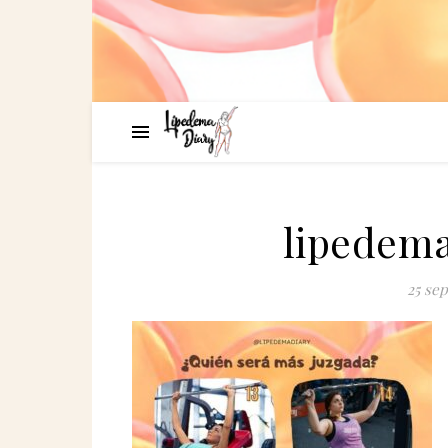
lipedema
25 se