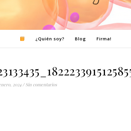
¿Quién soy?
Blog
Firma!
3133435_18222339151258
enero, 2024
/
Sin comentarios