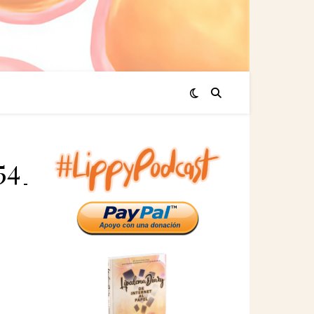
554_1883095015117813762