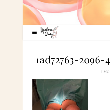
1ad72763-2096-4
3 sep