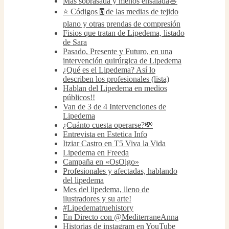
Más sobrasada y menos ensalada🥗
⭐️ Códigos🧾de las medias de tejido
plano y otras prendas de compresión
Fisios que tratan de Lipedema, listado
de Sara
Pasado, Presente y Futuro, en una
intervención quirúrgica de Lipedema
¿Qué es el Lipedema? Así lo
describen los profesionales (lista)
Hablan del Lipedema en medios
públicos!!
Van de 3 de 4 Intervenciones de
Lipedema
¿Cuánto cuesta operarse?💸
Entrevista en Estetica Info
Itziar Castro en T5 Viva la Vida
Lipedema en Freeda
Campaña en «OsOigo»
Profesionales y afectadas, hablando
del lipedema
Mes del lipedema, lleno de
ilustradores y su arte!
#Lipedematruehistory
En Directo con @MediterraneAnna
Historias de instagram en YouTube