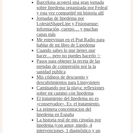
Barcelona acogerá una gran jornada
sobre lipedema organizada por Fedeal
y esta vez compartiré mi historia allí
Jornadas de lipedema por
LolesinShapeLipe y Fisioparque:
información, cuerpo… y muchas
capas más
Me entrevistan en el Prat Radio para
hablar de mi libro de Lipedema
Cuando sabes lo que tienes que
hacer… pero no puedes hacerlo ✨
Pasos para obtener la receta de las
prendas de compresión por la la
sanidad publica
Mis códigos de descuento y
descubrimientos para Lippysisters
Caminando por la playa: reflexiones
sobre mi camino con lipedema
El tratamiento del lipedema no es
«conservador». Es: el tratamiento.
La primera concentracion del
lipedema en España
La historia real de mis cirugías por
lipedema (con amor, miedo, 4
intervenciones, 1 diagnóstico y un