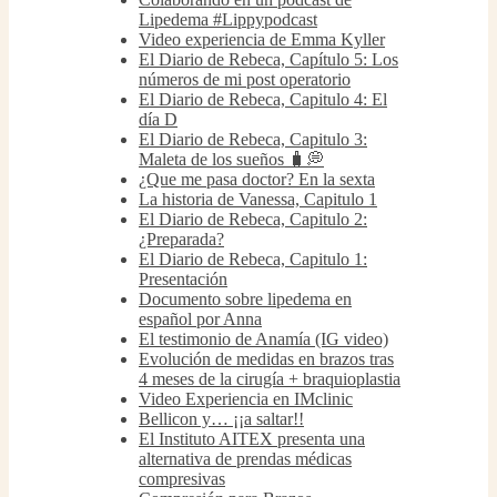
Lipedema #Lippypodcast
Video experiencia de Emma Kyller
El Diario de Rebeca, Capítulo 5: Los
números de mi post operatorio
El Diario de Rebeca, Capitulo 4: El
día D
El Diario de Rebeca, Capitulo 3:
Maleta de los sueños 🧳💭
¿Que me pasa doctor? En la sexta
La historia de Vanessa, Capitulo 1
El Diario de Rebeca, Capitulo 2:
¿Preparada?
El Diario de Rebeca, Capitulo 1:
Presentación
Documento sobre lipedema en
español por Anna
El testimonio de Anamía (IG video)
Evolución de medidas en brazos tras
4 meses de la cirugía + braquioplastia
Video Experiencia en IMclinic
Bellicon y… ¡¡a saltar!!
El Instituto AITEX presenta una
alternativa de prendas médicas
compresivas