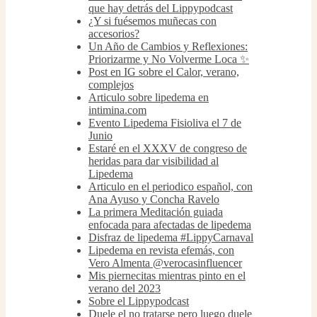
que hay detrás del Lippypodcast
¿Y si fuésemos muñecas con
accesorios?
Un Año de Cambios y Reflexiones:
Priorizarme y No Volverme Loca ✨
Post en IG sobre el Calor, verano,
complejos
Articulo sobre lipedema en
intimina.com
Evento Lipedema Fisioliva el 7 de
Junio
Estaré en el XXXV de congreso de
heridas para dar visibilidad al
Lipedema
Articulo en el periodico español, con
Ana Ayuso y Concha Ravelo
La primera Meditación guiada
enfocada para afectadas de lipedema
Disfraz de lipedema #LippyCarnaval
Lipedema en revista efemás, con
Vero Almenta @verocasinfluencer
Mis piernecitas mientras pinto en el
verano del 2023
Sobre el Lippypodcast
Duele el no tratarse pero luego duele