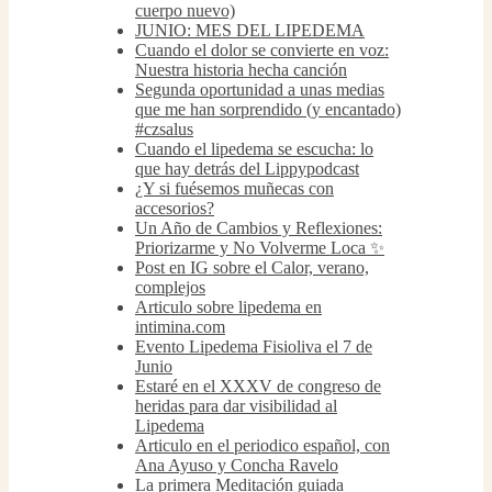
cuerpo nuevo)
JUNIO: MES DEL LIPEDEMA
Cuando el dolor se convierte en voz:
Nuestra historia hecha canción
Segunda oportunidad a unas medias
que me han sorprendido (y encantado)
#czsalus
Cuando el lipedema se escucha: lo
que hay detrás del Lippypodcast
¿Y si fuésemos muñecas con
accesorios?
Un Año de Cambios y Reflexiones:
Priorizarme y No Volverme Loca ✨
Post en IG sobre el Calor, verano,
complejos
Articulo sobre lipedema en
intimina.com
Evento Lipedema Fisioliva el 7 de
Junio
Estaré en el XXXV de congreso de
heridas para dar visibilidad al
Lipedema
Articulo en el periodico español, con
Ana Ayuso y Concha Ravelo
La primera Meditación guiada