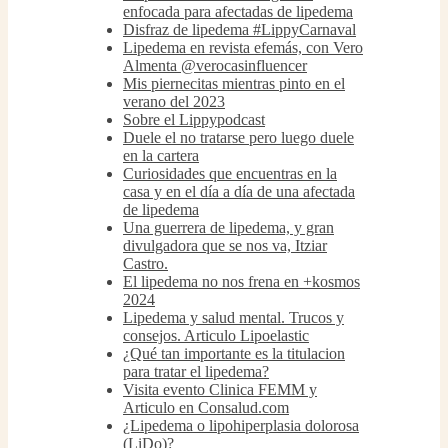
enfocada para afectadas de lipedema
Disfraz de lipedema #LippyCarnaval
Lipedema en revista efemás, con Vero
Almenta @verocasinfluencer
Mis piernecitas mientras pinto en el
verano del 2023
Sobre el Lippypodcast
Duele el no tratarse pero luego duele
en la cartera
Curiosidades que encuentras en la
casa y en el día a día de una afectada
de lipedema
Una guerrera de lipedema, y gran
divulgadora que se nos va, Itziar
Castro.
El lipedema no nos frena en +kosmos
2024
Lipedema y salud mental. Trucos y
consejos. Articulo Lipoelastic
¿Qué tan importante es la titulacion
para tratar el lipedema?
Visita evento Clinica FEMM y
Articulo en Consalud.com
¿Lipedema o lipohiperplasia dolorosa
(LiDo)?