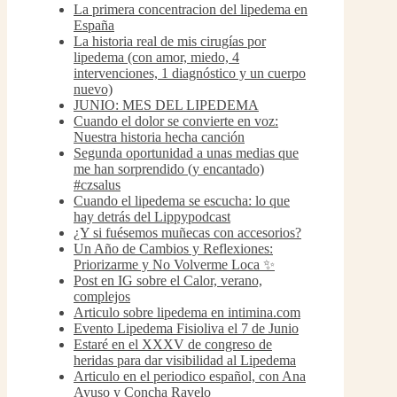
La primera concentracion del lipedema en
España
La historia real de mis cirugías por
lipedema (con amor, miedo, 4
intervenciones, 1 diagnóstico y un cuerpo
nuevo)
JUNIO: MES DEL LIPEDEMA
Cuando el dolor se convierte en voz:
Nuestra historia hecha canción
Segunda oportunidad a unas medias que
me han sorprendido (y encantado)
#czsalus
Cuando el lipedema se escucha: lo que
hay detrás del Lippypodcast
¿Y si fuésemos muñecas con accesorios?
Un Año de Cambios y Reflexiones:
Priorizarme y No Volverme Loca ✨
Post en IG sobre el Calor, verano,
complejos
Articulo sobre lipedema en intimina.com
Evento Lipedema Fisioliva el 7 de Junio
Estaré en el XXXV de congreso de
heridas para dar visibilidad al Lipedema
Articulo en el periodico español, con Ana
Ayuso y Concha Ravelo