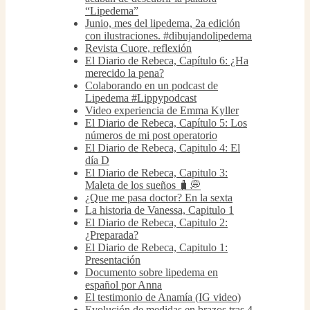
“Lipedema”
Junio, mes del lipedema, 2a edición
con ilustraciones. #dibujandolipedema
Revista Cuore, reflexión
El Diario de Rebeca, Capítulo 6: ¿Ha
merecido la pena?
Colaborando en un podcast de
Lipedema #Lippypodcast
Video experiencia de Emma Kyller
El Diario de Rebeca, Capítulo 5: Los
números de mi post operatorio
El Diario de Rebeca, Capitulo 4: El
día D
El Diario de Rebeca, Capitulo 3:
Maleta de los sueños 🧳💭
¿Que me pasa doctor? En la sexta
La historia de Vanessa, Capitulo 1
El Diario de Rebeca, Capitulo 2:
¿Preparada?
El Diario de Rebeca, Capitulo 1:
Presentación
Documento sobre lipedema en
español por Anna
El testimonio de Anamía (IG video)
Evolución de medidas en brazos tras 4