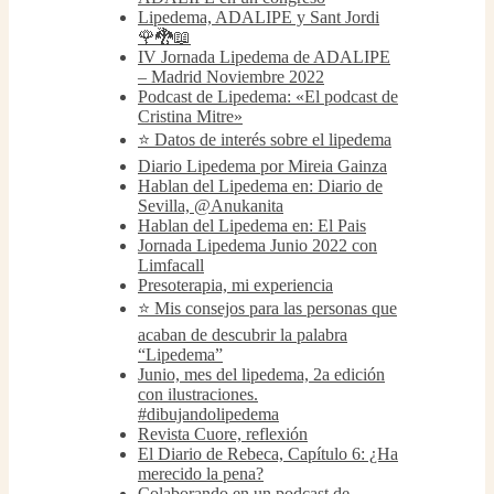
Lipedema, ADALIPE y Sant Jordi
🌹🐉📖
IV Jornada Lipedema de ADALIPE
– Madrid Noviembre 2022
Podcast de Lipedema: «El podcast de
Cristina Mitre»
⭐️ Datos de interés sobre el lipedema
Diario Lipedema por Mireia Gainza
Hablan del Lipedema en: Diario de
Sevilla, @Anukanita
Hablan del Lipedema en: El Pais
Jornada Lipedema Junio 2022 con
Limfacall
Presoterapia, mi experiencia
⭐️ Mis consejos para las personas que
acaban de descubrir la palabra
“Lipedema”
Junio, mes del lipedema, 2a edición
con ilustraciones.
#dibujandolipedema
Revista Cuore, reflexión
El Diario de Rebeca, Capítulo 6: ¿Ha
merecido la pena?
Colaborando en un podcast de