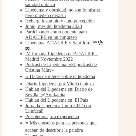
sanidad publica
Lipedema y obesidad, no son lo mismo,
pero pueden coexistir
Iceberg, insomnio y auto percepción
Junio, mes del lipedema 2023
Participando como ponente para
ADALIPE en un congreso
Lipedema, ADALIPE y Sant Jordi 🌹🐉
📖
IV Jornada Lipedema de ADALIPE –
Madrid Noviembre 2022
Podcast de Lipedema: «El podcast de
Cristina Mitre»
⭐️ Datos de interés sobre el lipedema
Diario Lipedema por Mireia Gainza
Hablan del Lipedema en: Diario de
Sevilla, @Anukanita
Hablan del Lipedema en: El Pais
Jornada Lipedema Junio 2022 con
Limfacall
Presoterapia, mi experiencia
⭐️ Mis consejos para las personas que
acaban de descubrir la palabra
“Lipedema”