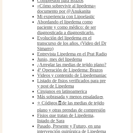
Compresión para Brazos
«Cómo sobrevivir al lipedema»
documento por @Anukanita
Mi experiencia con Lipoelastic
Abordando el lipedema como
paciente y como médico: de ser
diagnosticada a diagnosticarlo.
Evolución del lipedema en el
transcurso de los años. (Video del Dr
Simarro)
Entrevista Lipedema en el Prat Radio
Junio, mes del lipedema
¿Arreglar las medias de tejido plano?
4º Operación de Lipedema: Brazos
Videos y contenido de Lipedemaniac
Listado de fisios verificados para pre
y post de Lipedema
Cirujanos en latinoamerica
Más sobrasada y menos ensalada🥗
⭐️ Códigos🧾de las medias de tejido
plano y otras prendas de compresión
Fisios que tratan de Lipedema,
listado de Sara
Pasado, Presente y Futuro, en una
intervención quirúrgica de Lipedema