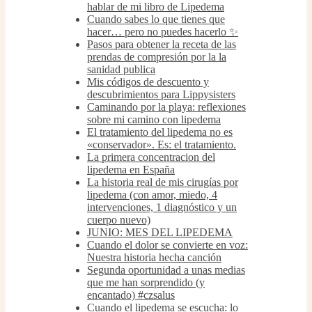
hablar de mi libro de Lipedema
Cuando sabes lo que tienes que
hacer… pero no puedes hacerlo ✨
Pasos para obtener la receta de las
prendas de compresión por la la
sanidad publica
Mis códigos de descuento y
descubrimientos para Lippysisters
Caminando por la playa: reflexiones
sobre mi camino con lipedema
El tratamiento del lipedema no es
«conservador». Es: el tratamiento.
La primera concentracion del
lipedema en España
La historia real de mis cirugías por
lipedema (con amor, miedo, 4
intervenciones, 1 diagnóstico y un
cuerpo nuevo)
JUNIO: MES DEL LIPEDEMA
Cuando el dolor se convierte en voz:
Nuestra historia hecha canción
Segunda oportunidad a unas medias
que me han sorprendido (y
encantado) #czsalus
Cuando el lipedema se escucha: lo