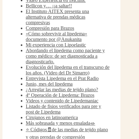
Video Experiencia en IMclinic
Bellicon y… ¡¡a saltar!!
El Instituto AITEX presenta una
alternativa de prendas médicas
compresivas
Compresión para Brazos
«Cómo sobrevivir al lipedema»
documento por @Anukanita
Mi experiencia con Lipoelastic
Abordando el lipedema como paciente y
como médico: de ser diagnosticada a
diagnosticarlo.
Evolución del lipedema en el transcurso de
los años. (Video del Dr Simarro)
Entrevista Lipedema en el Prat Radio
Junio, mes del lipedema
¿Arreglar las medias de tejido plano?
4º Operación de Lipedema: Brazos
Videos y contenido de Lipedemaniac
Listado de fisios verificados para pre y
post de Lipedema
Cirujanos en latinoamerica
Más sobrasada y menos ensalada🥗
⭐️ Códigos🧾de las medias de tejido plano
y otras prendas de compresión