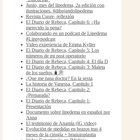
Junio, mes del lipedema, 2a edición con
ilustraciones. #dibujandolipedema
Revista Cuore, reflexión
El Diario de Rebeca, Capítulo 6: ¿Ha
merecido la pena?
Colaborando en un podcast de Lipedema
#Lippypodcast
Video experiencia de Emma Kyller
El Diario de Rebeca, Capítulo 5: Los
números de mi post operatorio
El Diario de Rebeca, Capitulo 4: El día D
El Diario de Rebeca, Capitulo 3: Maleta
de los sueños 🧳💭
¿Que me pasa doctor? En la sexta
La historia de Vanessa, Capitulo 1
El Diario de Rebeca, Capitulo 2:
¿Preparada?
El Diario de Rebeca, Capitulo 1:
Presentación
Documento sobre lipedema en español por
Anna
El testimonio de Anamía (IG video)
Evolución de medidas en brazos tras 4
meses de la cirugía + braquioplastia