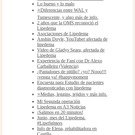
Lo bueno y lo malo
⭐️Diferencias entre WAL y
Tumescente, y algo más de info.
2 años que la OMS reconoció el
Lipedema
Asociaciones de Lipedema
Anshin Doyle, YouTuber afectada de
lipedema
Video de Gladys Seara, afectada de
Lipedema
Experiencia de Fani con Dr Alexo
Carballeira (Valencia)
¿Pantalones de pitillo? ¿yo? Nooo!!!
¡venga ya! #happymoment
Encuesta para Estudio de pacientes
diagnosticadas con lipedema
⭐️Medias, leggins, tejidos y más info.
Mi Segunda operación
Lipedema en A3 Noticias
¡Salimos en 20 minutos!
Junio, mes del Lipedema.
#Lipefighters
Info de Elena, rehabilitadora en
Castilla.