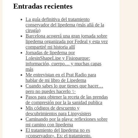
Entradas recientes
La guía definitiva del tratamiento
conservador del lipedema (más allá de la
cirugía)
Barcelona acogerá una gran jornada sobre
lipedema organizada por Fedeal y esta vez
compartiré mi historia allí
Jornadas de lipedema por
LolesinShapeLipe y Fisioparque:
información, cuerpo… y muchas capas
más
Me entrevistan en el Prat Radio para
hablar de mi libro de Lipedema
Cuando sabes lo que tienes que hacer…
pero no puedes hacerlo ✨
Pasos para obtener la receta de las prendas
de compresión por la la sanidad publica
Mis códigos de descuento y
descubrimientos para Lippysisters
Caminando por la playa: reflexiones sobre
mi camino con lipedema
El tratamiento del lipedema no es
«conservador». Es: el tratamiento.