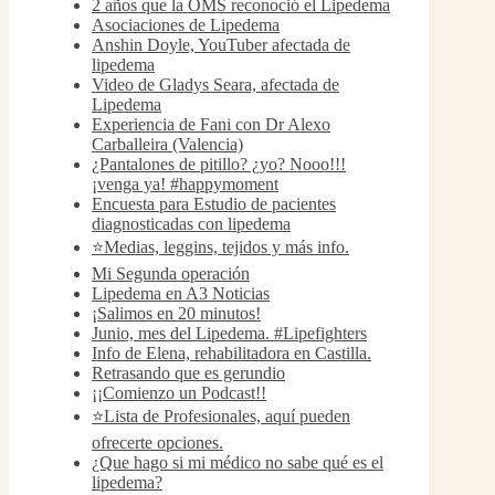
2 años que la OMS reconoció el Lipedema
Asociaciones de Lipedema
Anshin Doyle, YouTuber afectada de
lipedema
Video de Gladys Seara, afectada de
Lipedema
Experiencia de Fani con Dr Alexo
Carballeira (Valencia)
¿Pantalones de pitillo? ¿yo? Nooo!!!
¡venga ya! #happymoment
Encuesta para Estudio de pacientes
diagnosticadas con lipedema
⭐️Medias, leggins, tejidos y más info.
Mi Segunda operación
Lipedema en A3 Noticias
¡Salimos en 20 minutos!
Junio, mes del Lipedema. #Lipefighters
Info de Elena, rehabilitadora en Castilla.
Retrasando que es gerundio
¡¡Comienzo un Podcast!!
⭐Lista de Profesionales, aquí pueden
ofrecerte opciones.
¿Que hago si mi médico no sabe qué es el
lipedema?