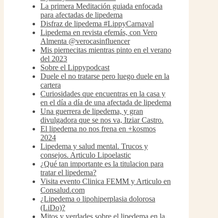
La primera Meditación guiada enfocada
para afectadas de lipedema
Disfraz de lipedema #LippyCarnaval
Lipedema en revista efemás, con Vero
Almenta @verocasinfluencer
Mis piernecitas mientras pinto en el verano
del 2023
Sobre el Lippypodcast
Duele el no tratarse pero luego duele en la
cartera
Curiosidades que encuentras en la casa y
en el día a día de una afectada de lipedema
Una guerrera de lipedema, y gran
divulgadora que se nos va, Itziar Castro.
El lipedema no nos frena en +kosmos
2024
Lipedema y salud mental. Trucos y
consejos. Articulo Lipoelastic
¿Qué tan importante es la titulacion para
tratar el lipedema?
Visita evento Clinica FEMM y Articulo en
Consalud.com
¿Lipedema o lipohiperplasia dolorosa
(LiDo)?
Mitos y verdades sobre el lipedema en la