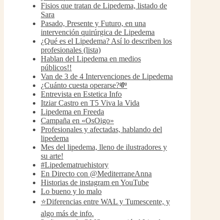
Fisios que tratan de Lipedema, listado de
Sara
Pasado, Presente y Futuro, en una
intervención quirúrgica de Lipedema
¿Qué es el Lipedema? Así lo describen los
profesionales (lista)
Hablan del Lipedema en medios
públicos!!
Van de 3 de 4 Intervenciones de Lipedema
¿Cuánto cuesta operarse?💸
Entrevista en Estetica Info
Itziar Castro en T5 Viva la Vida
Lipedema en Freeda
Campaña en «OsOigo»
Profesionales y afectadas, hablando del
lipedema
Mes del lipedema, lleno de ilustradores y
su arte!
#Lipedematruehistory
En Directo con @MediterraneAnna
Historias de instagram en YouTube
Lo bueno y lo malo
⭐️Diferencias entre WAL y Tumescente, y
algo más de info.