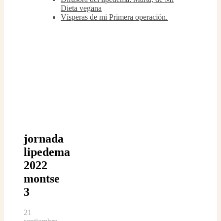
Dieta vegana
Vísperas de mi Primera operación.
jornada
lipedema
2022
montse
3
21