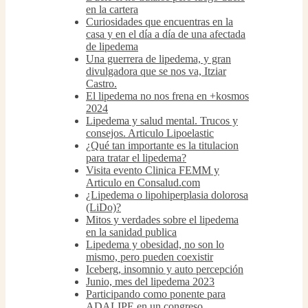
en la cartera
Curiosidades que encuentras en la
casa y en el día a día de una afectada
de lipedema
Una guerrera de lipedema, y gran
divulgadora que se nos va, Itziar
Castro.
El lipedema no nos frena en +kosmos
2024
Lipedema y salud mental. Trucos y
consejos. Articulo Lipoelastic
¿Qué tan importante es la titulacion
para tratar el lipedema?
Visita evento Clinica FEMM y
Articulo en Consalud.com
¿Lipedema o lipohiperplasia dolorosa
(LiDo)?
Mitos y verdades sobre el lipedema
en la sanidad publica
Lipedema y obesidad, no son lo
mismo, pero pueden coexistir
Iceberg, insomnio y auto percepción
Junio, mes del lipedema 2023
Participando como ponente para
ADALIPE en un congreso