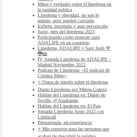
Mitos y verdades sobre el lipedema en
la sanidad publica
Lipedema y obesidad, no son lo
mismo, pero pueden coexistir
Iceberg, insomnio y auto percepción
Junio, mes del lipedema 2023
Participando como ponente para
ADALIPE en un congreso
Lipedema, ADALIPE y Sant Jordi 🌹
🐉📖
IV Jornada Lipedema de ADALIPE –
Madrid Noviembre 2022
Podcast de Lipedema: «El podcast de
Cristina Mitre»
⭐️ Datos de interés sobre el lipedema
Diario Lipedema por Mireia Gainza
Hablan del Lipedema en: Diario de
Sevilla, @Anukanita
Hablan del Lipedema en: El Pais
Jornada Lipedema Junio 2022 con
Limfacall
Presoterapia, mi experiencia
⭐️ Mis consejos para las personas que
acaban de descubrir la palabra