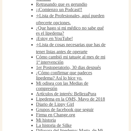
Retrasando que es gerundio
¡¡Comienzo un Podcast!!
⭐Lista de Profesionales, aquí pueden
ofrecerte opciones.
¿Que hago si mi médico no sabe qué
es el lipedema?
¡Estoy en YouTube!
⭐Lista de cosas necesarias que has de
tener listas antes de operarte
Cómo cambió mi tatuaje al mes de mi
1ª intervención
1er Postoperatorio, 30 dias después
¿Cómo confirmar que padeces
lipedema? Así lo hice yo.
Mi odisea con las Medias de
compresión
Artículos de interés: BellezaPura
Lipedema en la OMS, Mayo de 2018
Diario de Lippy Girl
Grupos de facebook que seguir
Firma en Change.org
Mi historia
La historia de Silke
Difusora del lipedema: Marta, de Mi