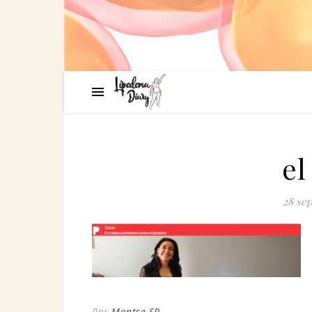
el
28 sep
Por
Montse SR